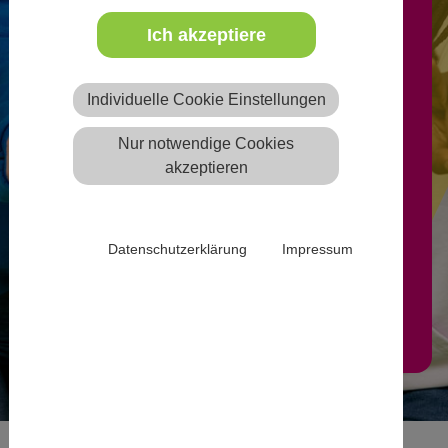
Ich akzeptiere
Freie Ausbildungsplätze können
nach Anmeldung von
Individuelle Cookie Einstellungen
anerkannten freien oder
Nur notwendige Cookies
öffentlichen Trägern der
akzeptieren
Jugendhilfe auf der Website
eintragen werden.
Datenschutzerklärung
Impressum
Mehr Infos