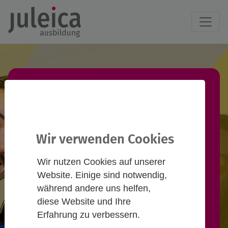
Juleica-Ausbildung
finden!
Wir verwenden Cookies
Du willst eine Juleica-Ausbildung
Wir nutzen Cookies auf unserer
machen und suchst einen
Website. Einige sind notwendig,
passenden Termin? Informiere
während andere uns helfen,
diese Website und Ihre
dich hier und nimm Kontakt zu
Erfahrung zu verbessern.
Anbieter*innen auf!