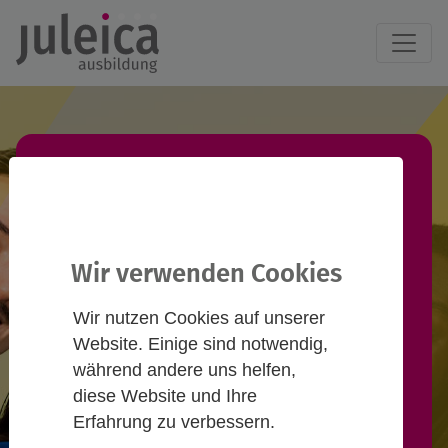
Juleica-Ausbildung
finden!
Wir verwenden Cookies
Du willst eine Juleica-Ausbildung
Wir nutzen Cookies auf unserer
machen und suchst einen
Website. Einige sind notwendig,
passenden Termin? Informiere
während andere uns helfen,
diese Website und Ihre
dich hier und nimm Kontakt zu
Erfahrung zu verbessern.
Anbieter*innen auf!