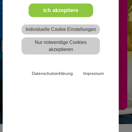
Ich akzeptiere
Freie Ausbildungsplätze können
nach Anmeldung von
Individuelle Cookie Einstellungen
anerkannten freien oder
Nur notwendige Cookies
öffentlichen Trägern der
akzeptieren
Jugendhilfe auf der Website
eintragen werden.
Datenschutzerklärung
Impressum
Mehr Infos