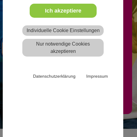
Ich akzeptiere
Freie Ausbildungsplätze können
nach Anmeldung von
Individuelle Cookie Einstellungen
anerkannten freien oder
Nur notwendige Cookies
öffentlichen Trägern der
akzeptieren
Jugendhilfe auf der Website
eintragen werden.
Datenschutzerklärung
Impressum
Mehr Infos