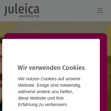
Juleica-Ausbildung
finden!
Wir verwenden Cookies
Du willst eine Juleica-Ausbildung
Wir nutzen Cookies auf unserer
machen und suchst einen
Website. Einige sind notwendig,
passenden Termin? Informiere
während andere uns helfen,
diese Website und Ihre
dich hier und nimm Kontakt zu
Erfahrung zu verbessern.
Anbieter*innen auf!