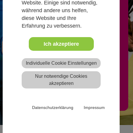
Website. Einige sind notwendig,
während andere uns helfen,
Freie Ausbildungsplätze können
diese Website und Ihre
nach Anmeldung von
Erfahrung zu verbessern.
anerkannten freien oder
Ich akzeptiere
öffentlichen Trägern der
Jugendhilfe auf der Website
Individuelle Cookie Einstellungen
eintragen werden.
Nur notwendige Cookies
akzeptieren
Mehr Infos
Datenschutzerklärung
Impressum