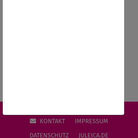
23.04.2026
Ausbildung nach Richtlinie in
Bayern,
Zurück
KONTAKT
IMPRESSUM
DATENSCHUTZ
JULEICA.DE