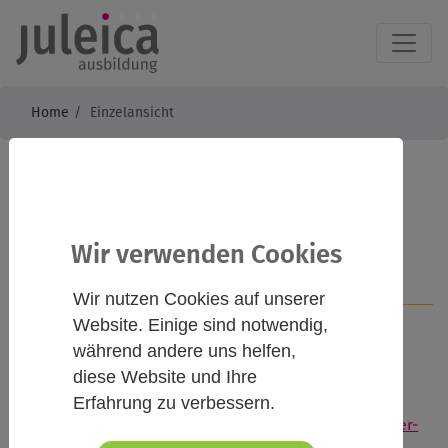
Home
Einzelansicht
Juleica Grundkurs 2
Wir verwenden Cookies
Infos
Kontakt
Wir nutzen Cookies auf unserer
Website. Einige sind notwendig,
während andere uns helfen,
Beschreibung
diese Website und Ihre
Erfahrung zu verbessern.
Hier geht es zu weiteren Infos & Anmeldung:
www.unser-