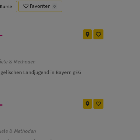
Favoriten
-Kurse
0
-
piele & Methoden
gelischen Landjugend in Bayern gEG
-
piele & Methoden