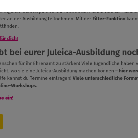
 dem Jugendverband bzw. dem Träger machst, bei dem du anschl
ie eigenen Schwerpunkte an. Falls es dort keine Juleica-Ausbil
er an der Ausbildung teilnehmen. Mit der
Filter-Funktion
kanns
ttfinden.
für dich!
t bei eurer Juleica-Ausbildung noch
Menschen für ihr Ehrenamt zu stärken! Viele Jugendliche haben 
icht, wo sie eine Juleica-Ausbildung machen können –
hier wer
ilfe kannst du Termine eintragen!
Viele unterschiedliche Forma
nline-Workshops
.
se ein
!