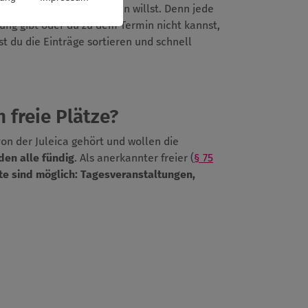
ießend auch aktiv werden willst. Denn jede
dung gibt oder du zu dem Termin nicht kannst,
t du die Einträge sortieren und schnell
 freie Plätze?
von der Juleica gehört und wollen die
den alle fündig
. Als anerkannter freier (
§ 75
te sind möglich:
Tagesveranstaltungen,