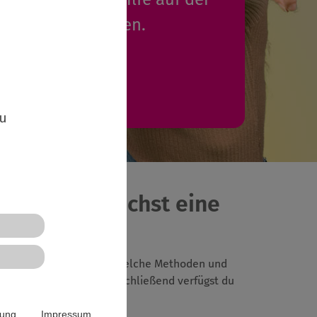
 eintragen werden.
Mehr Infos
,
zu
nehmen und suchst eine
 wie eine "Gruppe tickt", welche Methoden und
ßnahmen organisiert. Anschließend verfügst du
rung
Impressum