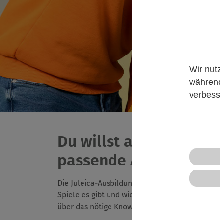
Wir nut
während
verbess
Du willst an einer Jul
passende Ausbildung?
Die Juleica-Ausbildung ist die Basis für dein 
Spiele es gibt und wie man diese anleitet, w
über das nötige Know-How und kannst selber 