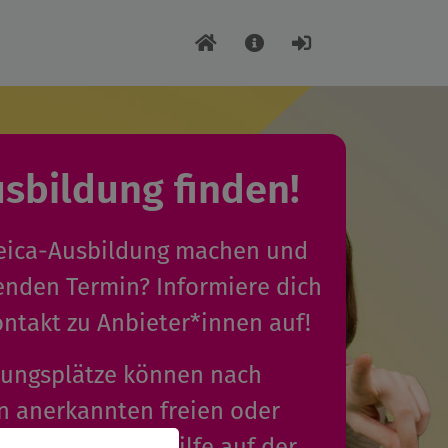
usbildung finden!
uleica-Ausbildung machen und
enden Termin? Informiere dich
ntakt zu Anbieter*innen auf!
dungsplätze können nach
 anerkannten freien oder
gern der Jugendhilfe auf der