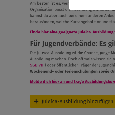
Am besten ist es, wenn du die Ausbildung bei
Organisation passt die Ausbildung etwas auf d
kannst du aber auch bei einem anderen Anbiet
herausfinden, welche Kursangebote online sta
Finde hier eine geeignete Juleica-Ausbildung 
Für Jugendverbände: Es gib
Die Juleica-Ausbildung ist die Chance, junge 
Ausbildung machen. Doch oftmals wissen sie n
SGB VIII
) oder öffentlicher Träger der Jugendh
Wochenend- oder Ferienschulungen sowie O
Melde dich hier an und trage Ausbildungskur
Juleica-Ausbildung hinzufügen