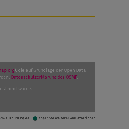
map.org
), die auf Grundlage der Open Data
rden.
Datenschutzerklärung der OSMF
.
ugestimmt wurde.
ica-ausbildung.de
Angebote weiterer Anbieter*innen