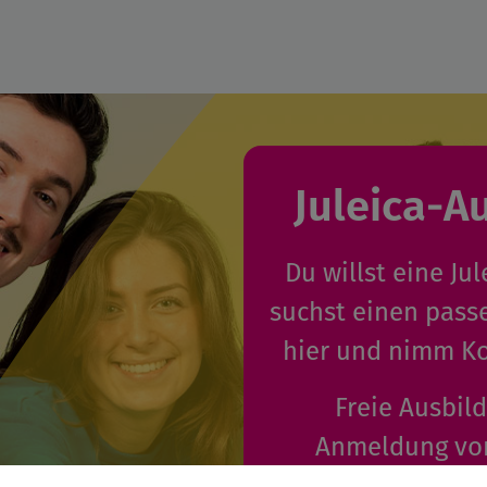
Juleica-A
Du willst eine J
suchst einen pass
hier und nimm Ko
Freie Ausbil
Anmeldung von
öffentlichen Trä