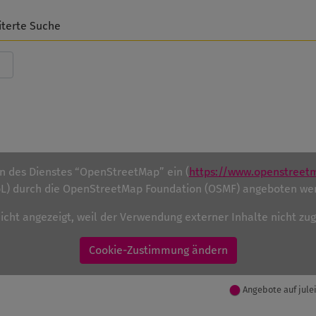
iterte Suche
en des Dienstes “OpenStreetMap” ein (
https://www.openstreet
) durch die OpenStreetMap Foundation (OSMF) angeboten we
nicht angezeigt, weil der Verwendung externer Inhalte nicht z
Cookie-Zustimmung ändern
Angebote auf jule