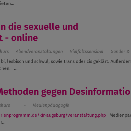
eten...
n die sexuelle und
t - online
kurs
Abendveranstaltungen
Vielfaltssensibel
Gender & 
i, lesbisch und schwul, sowie trans oder cis geklärt. Außerde
ochen.
...
Methoden gegen Desinformatio
skurs
-
Medienpädagogik
erienprogramm.de/kjr-augsburg/veranstaltung.php
Medienpäd
...